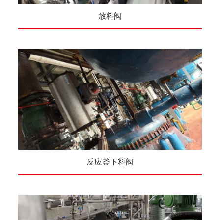
放料阀
反应釜下料阀