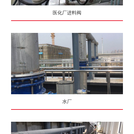
医化厂进料阀
水厂